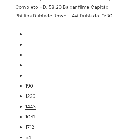
Completo HD. 58:20 Baixar filme Capitão
Phillips Dublado Rmvb + Avi Dublado. 0:30.
190
1236
1443
1041
1712
54