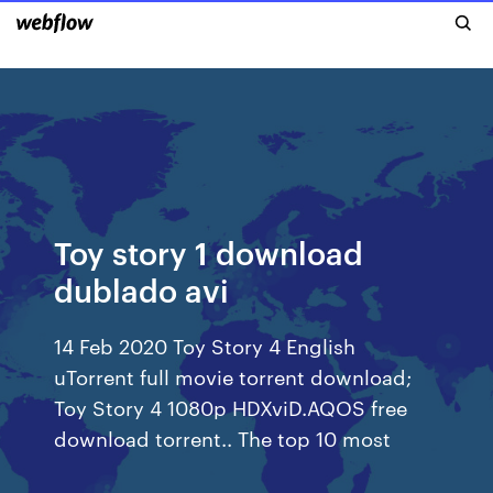
Toy story 1 download
dublado avi
14 Feb 2020 Toy Story 4 English
uTorrent full movie torrent download;
Toy Story 4 1080p HDXviD.AQOS free
download torrent.. The top 10 most