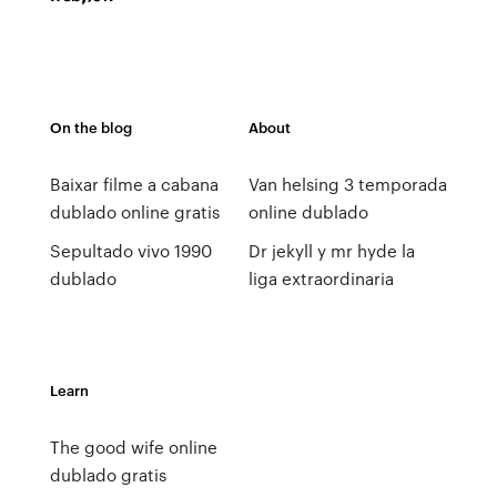
On the blog
About
Baixar filme a cabana
Van helsing 3 temporada
dublado online gratis
online dublado
Sepultado vivo 1990
Dr jekyll y mr hyde la
dublado
liga extraordinaria
Learn
The good wife online
dublado gratis