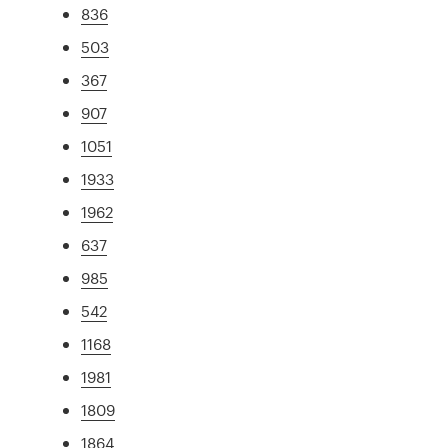
836
503
367
907
1051
1933
1962
637
985
542
1168
1981
1809
1864