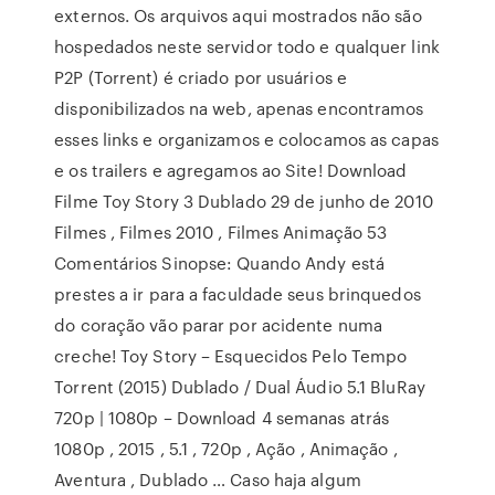
externos. Os arquivos aqui mostrados não são
hospedados neste servidor todo e qualquer link
P2P (Torrent) é criado por usuários e
disponibilizados na web, apenas encontramos
esses links e organizamos e colocamos as capas
e os trailers e agregamos ao Site! Download
Filme Toy Story 3 Dublado 29 de junho de 2010
Filmes , Filmes 2010 , Filmes Animação 53
Comentários Sinopse: Quando Andy está
prestes a ir para a faculdade seus brinquedos
do coração vão parar por acidente numa
creche! Toy Story – Esquecidos Pelo Tempo
Torrent (2015) Dublado / Dual Áudio 5.1 BluRay
720p | 1080p – Download 4 semanas atrás
1080p , 2015 , 5.1 , 720p , Ação , Animação ,
Aventura , Dublado … Caso haja algum