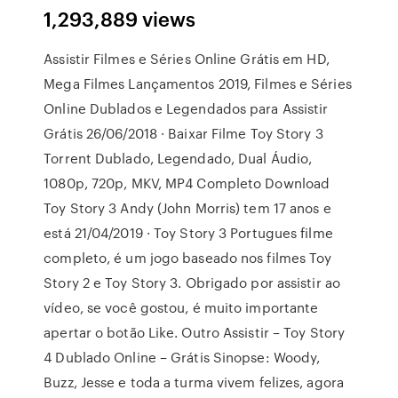
1,293,889 views
Assistir Filmes e Séries Online Grátis em HD,
Mega Filmes Lançamentos 2019, Filmes e Séries
Online Dublados e Legendados para Assistir
Grátis 26/06/2018 · Baixar Filme Toy Story 3
Torrent Dublado, Legendado, Dual Áudio,
1080p, 720p, MKV, MP4 Completo Download
Toy Story 3 Andy (John Morris) tem 17 anos e
está 21/04/2019 · Toy Story 3 Portugues filme
completo, é um jogo baseado nos filmes Toy
Story 2 e Toy Story 3. Obrigado por assistir ao
vídeo, se você gostou, é muito importante
apertar o botão Like. Outro Assistir – Toy Story
4 Dublado Online – Grátis Sinopse: Woody,
Buzz, Jesse e toda a turma vivem felizes, agora