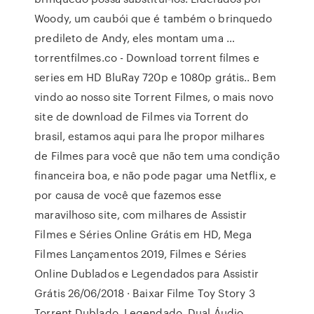
Woody, um caubói que é também o brinquedo
predileto de Andy, eles montam uma …
torrentfilmes.co - Download torrent filmes e
series em HD BluRay 720p e 1080p grátis.. Bem
vindo ao nosso site Torrent Filmes, o mais novo
site de download de Filmes via Torrent do
brasil, estamos aqui para lhe propor milhares
de Filmes para você que não tem uma condição
financeira boa, e não pode pagar uma Netflix, e
por causa de você que fazemos esse
maravilhoso site, com milhares de Assistir
Filmes e Séries Online Grátis em HD, Mega
Filmes Lançamentos 2019, Filmes e Séries
Online Dublados e Legendados para Assistir
Grátis 26/06/2018 · Baixar Filme Toy Story 3
Torrent Dublado, Legendado, Dual Áudio,