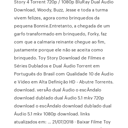
Story 4 Torrent 720p / 1080p BluRay Dual Áudio
Download, Woody, Buzz, Jesse e toda a turma
vivem felizes, agora como brinquedos da
pequena Bonnie.Entretanto, a chegada de um
garfo transformado em brinquedo, Forky, faz
com que a calmaria reinante chegue ao fim,
justamente porque ele não se aceita como
brinquedo. Toy Story Download de Filmes e
Séries Dublados e Dual Áudio Torrent em
Português do Brasil com Qualidade 10 de Áudio
e Vídeo em Alta Definição HD - Abutre Torrents.
download. versÃo dual Áudio o escÂndalo
download dublado dual Áudio 5.1 mkv 720p
download o escÂndalo download dublado dual
Áudio 5.1 mkv 1080p download. links
atualizados em: … 21/07/2018 · Baixar Filme Toy