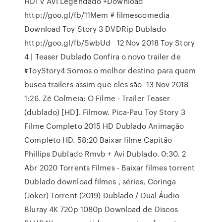
HDTV AVI Legendado +Download
http://goo.gl/fb/11Mem # filmescomedia
Download Toy Story 3 DVDRip Dublado
http://goo.gl/fb/SwbUd 12 Nov 2018 Toy Story
4 | Teaser Dublado Confira o novo trailer de
#ToyStory4 Somos o melhor destino para quem
busca trailers assim que eles são 13 Nov 2018
1:26. Zé Colmeia: O Filme - Trailer Teaser
(dublado) [HD]. Filmow. Pica-Pau Toy Story 3
Filme Completo 2015 HD Dublado Animação
Completo HD. 58:20 Baixar filme Capitão
Phillips Dublado Rmvb + Avi Dublado. 0:30. 2
Abr 2020 Torrents Filmes - Baixar filmes torrent
Dublado download filmes , séries, Coringa
(Joker) Torrent (2019) Dublado / Dual Áudio
Bluray 4K 720p 1080p Download de Discos