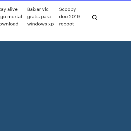
tay alive
Baixar vlc
Scooby
ogo mortal
gratis para
doo 2019
ownload
windows xp
reboot