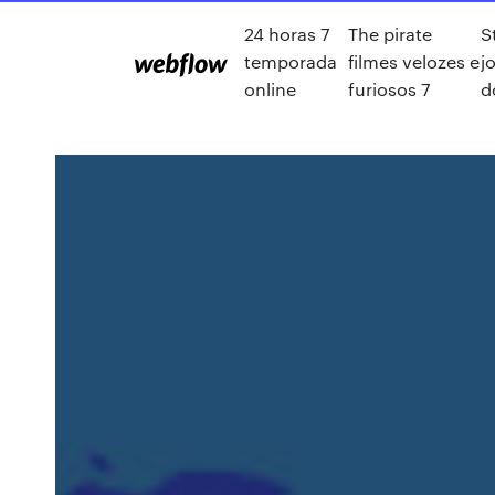
24 horas 7
The pirate
S
temporada
filmes velozes e
j
online
furiosos 7
d